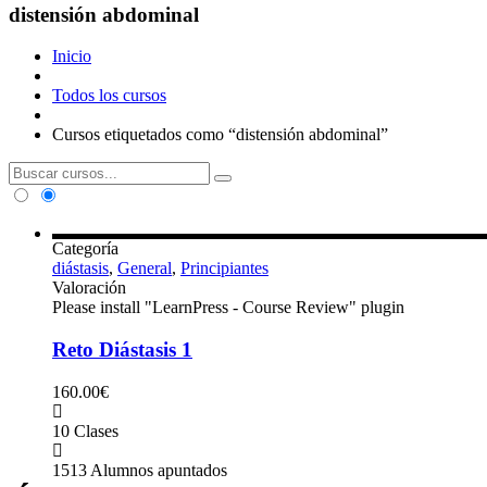
distensión abdominal
Inicio
Todos los cursos
Cursos etiquetados como “distensión abdominal”
Categoría
diástasis
,
General
,
Principiantes
Valoración
Please install "LearnPress - Course Review" plugin
Reto Diástasis 1
160.00€
10 Clases
1513 Alumnos apuntados