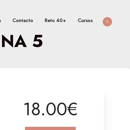
s
Contacto
Reto 40+
Cursos
INA 5
18.00€