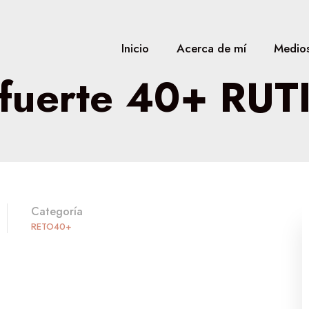
Inicio
Acerca de mí
Medio
 fuerte 40+ RUT
Categoría
RETO40+