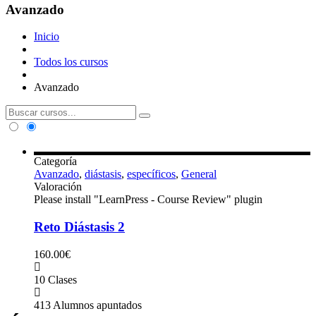
Avanzado
Inicio
Todos los cursos
Avanzado
Categoría
Avanzado
,
diástasis
,
específicos
,
General
Valoración
Please install "LearnPress - Course Review" plugin
Reto Diástasis 2
160.00€
10 Clases
413 Alumnos apuntados