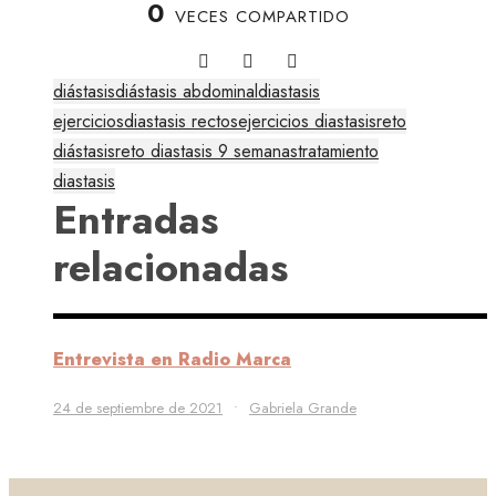
0
VECES COMPARTIDO
diástasis
diástasis abdominal
diastasis
ejercicios
diastasis rectos
ejercicios diastasis
reto
diástasis
reto diastasis 9 semanas
tratamiento
diastasis
Entradas
relacionadas
Entrevista en Radio Marca
24 de septiembre de 2021
•
Gabriela Grande