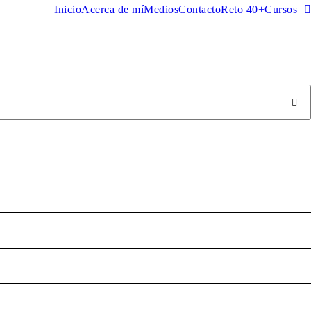
Inicio
Acerca de mí
Medios
Contacto
Reto 40+
Cursos