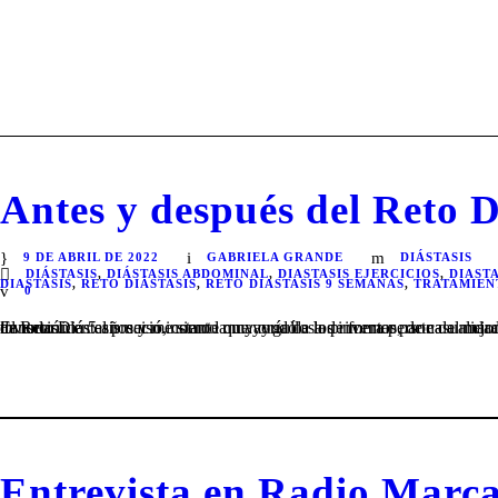
Antes y después del Reto D
9 DE ABRIL DE 2022
GABRIELA GRANDE
DIÁSTASIS
DIÁSTASIS
,
DIÁSTASIS ABDOMINAL
,
DIASTASIS EJERCICIOS
,
DIAST
DIASTASIS
,
RETO DIÁSTASIS
,
RETO DIASTASIS 9 SEMANAS
,
TRATAMIEN
0
El Reto Diástasis nació, como la mayoría de los inventos, de casualidad y se convirtió en una gran invención en el preciso instante que ayudó a la primera persona a mejorar su calidad de vida. Ya han transcurrido 5 años y me siento muy orgullosa de formar parte del maravilloso proceso de transformación de todas...
Entrevista en Radio Marc