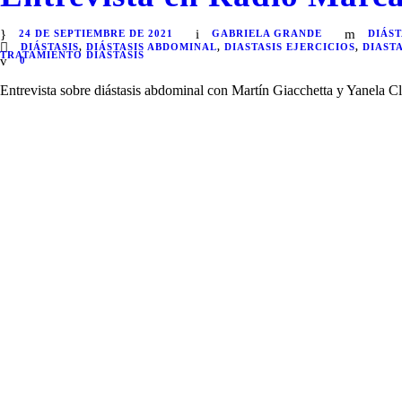
24 DE SEPTIEMBRE DE 2021
GABRIELA GRANDE
DIÁST
DIÁSTASIS
,
DIÁSTASIS ABDOMINAL
,
DIASTASIS EJERCICIOS
,
DIAST
TRATAMIENTO DIASTASIS
0
Entrevista sobre diástasis abdominal con Martín Giacchetta y Yanela 